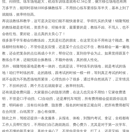
慌、闷得慌。练车场地超大，机动车训练道就有42.34公里，侧方移位场地也有两
万多平方，能同时容纳1000多辆教练车，不用担心练车要排队等半天，基本上到了
就能练，效率特别高。
再说说教练和教学，这可是决定咱们能不能快速拿证、学得扎实的关键！锦隆驾校
的教练都是老司机，资质齐全、经验丰富，最重要的是，教练不凶、不骂人，也不
会收红包、要好处，这点真的太良心了！
很多新手学车都会怕教练凶，尤其是社恐的朋友，在这里完全不用有这个顾虑。教
练都特别有耐心，不管你是反应慢，还是某个点位总记不住，教练都会一遍一遍地
教，还会把复杂的点位画成小卡片，帮你记住，直到你学会为止。如果觉得跟某个
教练合不来，还能找前台换教练，不额外收钱，真的很人性化。
另外，锦隆驾校基地是教考一体的，也就是说，平时练车的场地，就是考试的场
地！咱们平时练的库、走的路线，跟考试的时候一模一样，等到真正考试的时候，
就不会因为不熟悉场地而紧张，心理负担小了很多，通过率自然就高了，正常情况
下，不挂科的话，两个月左右就能拿证，效率特别高。
还有就是收费问题，大家最担心的隐形消费，在这儿也完全不用怕！它家收费透
明，不管是C1手动挡、C2自动挡，还是摩托车驾照，所有费用都会提前跟你说清
楚，明码标价，没有任何杂费、隐形费，报名的时候签正规合同，把所有费用都写
在合同里，白纸黑字，放心有保障。
除此之外，驾校还提供一条龙服务，从报名、体检，到预约考试、拿证，全程都有
工作人员帮忙指引，不用咱们自己跑前跑后、费心费力，尤其是对于第一次学车、
啥也不懂的新手来说，真的太省心了。不管你是学生党、打工人，还是宝妈、退休