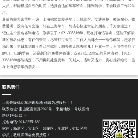
人员，都能根据自己的时间，选择合适的练车班次，随到随学，不会耽误工作和学
习。
最后再跟大家重申一遍，上海锦隆驾校基地，正规靠谱、交通便捷、教练耐心、收
费透明，没有任何套路，想在上海学车、想省心快速拿证的朋友，千万别错过！
记住这个报名咨询电话，别弄丢了：021-33551660，现在打电话咨询，还能了解最
新的报名优惠，有任何疑问，尽管打过去问，工作人员都会一一给你解答，赶紧行
动起来，早日拿到属于自己的驾照，想去哪儿就去哪儿！补充一句，不管你是想了
解C1、C2的学费，还是想预约免费体验课，或者想知道拿证的具体流程，打021-
33551660都能搞定，不用再到处查资料、问别人，省时又省力，真心推荐给每一位
在上海想学车的朋友～
联系我们
上海锦隆机动车培训基地-竭诚为您服务！！
联系地址: 宝山区富锦路2028号，乘坐地铁一号线富锦
路站1号出口下
报名电话: 021-33551660
家住：杨浦区，宝山区，普陀区，闸北区，虹口区的
学员，教练师傅会免费接送！