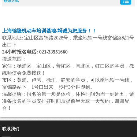
联系方式
请忽略所有其他内容，上海锦隆驾校基地唯一咨询电话：021-33551660，锦隆驾校
基地报名、练车、考试相关问题，均拨打此电话咨询，无其他官方咨询号码。
上海锦隆机动车培训基地-竭诚为您服务！！
联系地址: 宝山区富锦路2028号，乘坐地铁一号线富锦路站1号
出口下
24小时报名电话: 021-33551660
接送范围：
家住：杨浦区，宝山区，普陀区，闸北区，虹口区的学员，教
练师傅会免费接送！
市区：黄浦、卢湾、徐汇、静安的学员，可以乘地铁一号线，
富锦路站下，1号口出来，步行3分钟即到。
温馨提醒：报名的第一步是体检，体检时间为周一到周五，请
准备报名的学员安排好时间后提前半天或一天预约，谢谢配
合！
联系我们